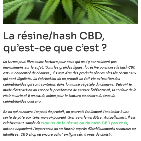
La résine/hash CBD,
qu’est-ce que c’est ?
Le terme peut être assez barbare pour ceux qui ne s’y connaissent pas
énormément sur le sujet. Dans les grandes lignes, la résine ou encore le hash CBD
est un concentré de chanvre ; il s’agit d’un des produits phares classés parmi ceux
qui sont légalisés. La fabrication de ce produit se fait via extraction des
cannabinoïdes qui sont contenus dans la masse végétale du chanvre. Suivant le
mode d’extraction ou encore le prestataire de service l’effectuant, la couleur de la
résine varie et il en est de même pour la texture ou encore du taux de
cannabinoïdes contenu.
En ce qui concerne l’aspect du produit, on pourrait facilement l’assimiler à une
sorte de pâte aux tons marron pouvant tirer vers le verdâtre. Actuellement, il est
relativement simple de
,
trouver de la résine ou du hash CBD pas cher
notons cependant l’importance de se fournir auprès d’établissements reconnus ou
labellisés. CBD shop ou encore achat en ligne sûr, à vous de choisir.