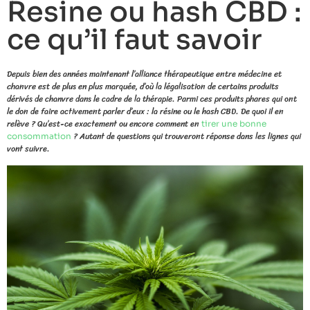
Resine ou hash CBD :
ce qu’il faut savoir
Depuis bien des années maintenant l’alliance thérapeutique entre médecine et
chanvre est de plus en plus marquée, d’où la légalisation de certains produits
dérivés de chanvre dans le cadre de la thérapie. Parmi ces produits phares qui ont
le don de faire activement parler d’eux : la résine ou le hash CBD. De quoi il en
relève ? Qu’est-ce exactement ou encore comment en
tirer une bonne
? Autant de questions qui trouveront réponse dans les lignes qui
consommation
vont suivre.