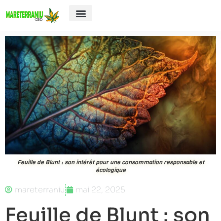
E-cigarette
Feuille de Blunt : son intérêt pour une consommation responsable et
écologique
mareterraniu
mai 22, 2025
Feuille de Blunt : son