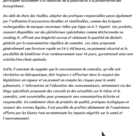
participent activement à la réduction de la pollution et à la préservation des
écosystèmes.
Au-delà du choix des feuilles, adopter des pratiques responsables passe également
par l'utilisation d'accessoires durables et réutilisables, comme des briquets
rechargeables de marques reconnues telles que Zippo ou S.T. Dupont. Ces produits,
souvent disponibles sur des plateformes spécialisées comme Mistersmoke ou
smoking.fr, offrent une longévité accrue et réduisent la quantité de déchets
générés par la consommation régulière de cannabis. Les sites proposent
généralement une livraison rapide en 24 à 48 heures, un paiement sécurisé et la
possibilité de bénéficier d'un remboursement sous 14 jours, garantissant ainsi une
satisfaction client optimale.
Enfin, il convient de rappeler que la consommation de cannabis, qu'elle soit
récréative ou thérapeutique, doit toujours s'effectuer dans le respect des
législations en vigueur et en prenant en compte les risques pour la santé
pulmonaire. L'information et l'éducation des consommateurs, notamment via des
blogs spécialisés proposant des conseils et des actualités sur le tabac et le
cannabis, sont essentielles pour promouvoir une consommation éclairée et
responsable. En combinant choix de produits de qualité, pratiques écologiques et
respect des normes légales, il est possible de profiter pleinement de l'expérience
offerte par les blunts tout en minimisant les impacts négatifs sur la santé et
l'environnement.