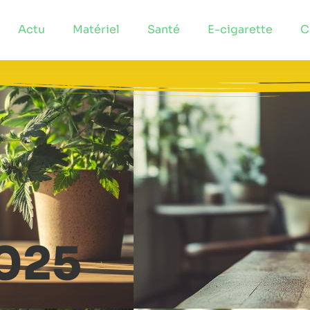
Actu
Matériel
Santé
E-cigarette
C
2025